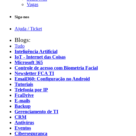
Vagas
Siga-nos
Ajuda / Ticket
Blogs:
Tudo
Inteligência Artificial
IoT - Internet das Coisas
Microsoft 365
Controle de acesso com Biometria Facial
Newsletter FCA TI
Email360: Configuração no Android
Tutoriais
Telefonia por IP
FcaDrive
E-mails
Backup
Gerenciamento de TI
CRM
Antivírus
Eventos
Cibersegurança