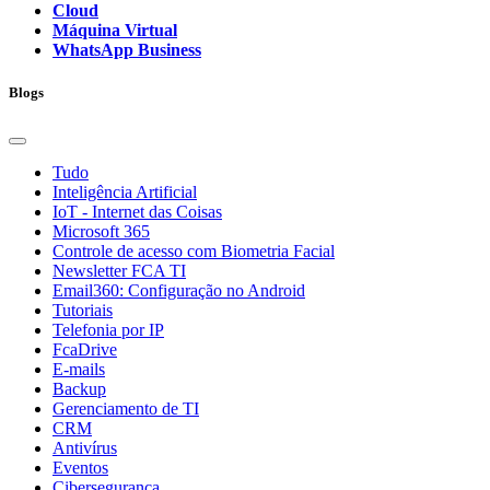
Cloud
Máquina Virtual
WhatsApp Business
Blogs
Tudo
Inteligência Artificial
IoT - Internet das Coisas
Microsoft 365
Controle de acesso com Biometria Facial
Newsletter FCA TI
Email360: Configuração no Android
Tutoriais
Telefonia por IP
FcaDrive
E-mails
Backup
Gerenciamento de TI
CRM
Antivírus
Eventos
Cibersegurança