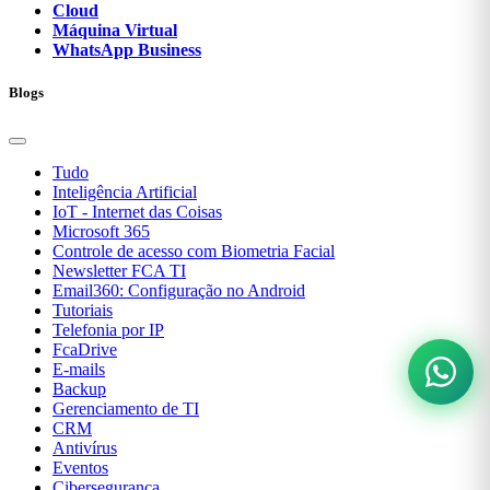
Cloud
Máquina Virtual
WhatsApp Business
Blogs
Tudo
Inteligência Artificial
IoT - Internet das Coisas
Microsoft 365
Controle de acesso com Biometria Facial
Newsletter FCA TI
Email360: Configuração no Android
Tutoriais
Telefonia por IP
FcaDrive
E-mails
Backup
Gerenciamento de TI
CRM
Antivírus
Eventos
Cibersegurança