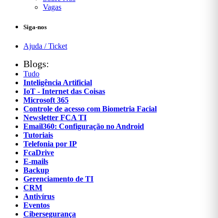
Vagas
Siga-nos
Ajuda / Ticket
Blogs:
Tudo
Inteligência Artificial
IoT - Internet das Coisas
Microsoft 365
Controle de acesso com Biometria Facial
Newsletter FCA TI
Email360: Configuração no Android
Tutoriais
Telefonia por IP
FcaDrive
E-mails
Backup
Gerenciamento de TI
CRM
Antivírus
Eventos
Cibersegurança