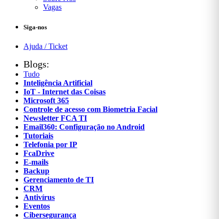
Vagas
Siga-nos
Ajuda / Ticket
Blogs:
Tudo
Inteligência Artificial
IoT - Internet das Coisas
Microsoft 365
Controle de acesso com Biometria Facial
Newsletter FCA TI
Email360: Configuração no Android
Tutoriais
Telefonia por IP
FcaDrive
E-mails
Backup
Gerenciamento de TI
CRM
Antivírus
Eventos
Cibersegurança