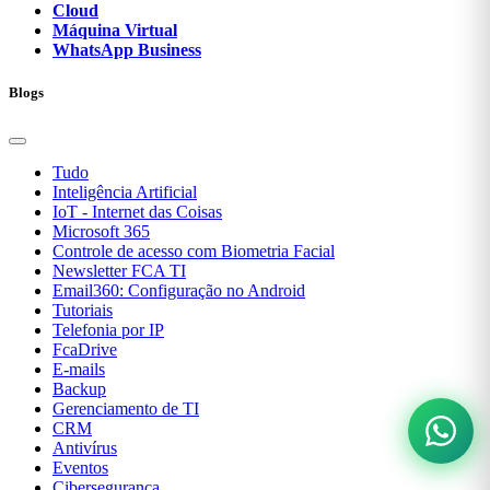
Cloud
Máquina Virtual
WhatsApp Business
Blogs
Tudo
Inteligência Artificial
IoT - Internet das Coisas
Microsoft 365
Controle de acesso com Biometria Facial
Newsletter FCA TI
Email360: Configuração no Android
Tutoriais
Telefonia por IP
FcaDrive
E-mails
Backup
Gerenciamento de TI
CRM
Antivírus
Eventos
Cibersegurança