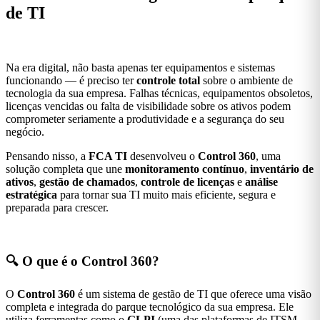
de TI
Na era digital, não basta apenas ter equipamentos e sistemas
funcionando — é preciso ter
controle total
sobre o ambiente de
tecnologia da sua empresa. Falhas técnicas, equipamentos obsoletos,
licenças vencidas ou falta de visibilidade sobre os ativos podem
comprometer seriamente a produtividade e a segurança do seu
negócio.
Pensando nisso, a
FCA TI
desenvolveu o
Control 360
, uma
solução completa que une
monitoramento contínuo
,
inventário de
ativos
,
gestão de chamados
,
controle de licenças
e
análise
estratégica
para tornar sua TI muito mais eficiente, segura e
preparada para crescer.
🔍
O que é o Control 360?
O
Control 360
é um sistema de gestão de TI que oferece uma visão
completa e integrada do parque tecnológico da sua empresa. Ele
utiliza ferramentas como o
GLPI
(uma das plataformas de ITSM