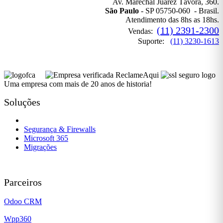
Av. Marechal Juarez Távora, 360.
São Paulo
- SP 05750-060 - Brasil.
Atendimento das 8hs as 18hs.
(11) 2391-2300
Vendas:
Suporte:
(11) 3230-1613
Uma empresa com mais de 20 anos de historia!
Soluções
Governança de TI
Segurança & Firewalls
Microsoft 365
Migrações
Parceiros
Odoo CRM
Wpp360